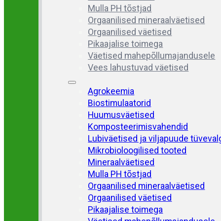
Mulla PH tõstjad
Orgaanilised mineraalväetised
Orgaanilised väetised
Pikaajalise toimega
Väetised mahepõllumajandusele
Vees lahustuvad väetised
Agrokeemia
Biostimulaatorid
Huumusväetised
Komposteerimisvahendid
Lubiväetised ja viljapuude tüveva
Mikrobioloogilised tooted
Mineraalväetised
Mulla PH tõstjad
Orgaanilised mineraalväetised
Orgaanilised väetised
Pikaajalise toimega