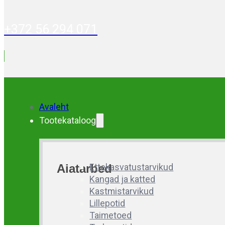
+372 56 294 071
Avaleht
Tootekataloog
Aiatarbed
Ettekasvatustarvikud
Kangad ja katted
Kastmistarvikud
Lillepotid
Taimetoed