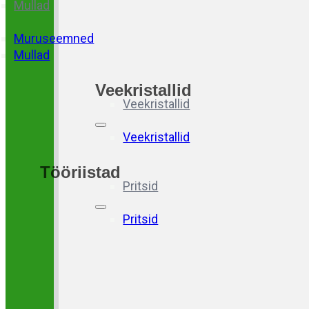
Mullad
Muruseemned
Mullad
Veekristallid
Veekristallid
Veekristallid
Tööriistad
Pritsid
Pritsid