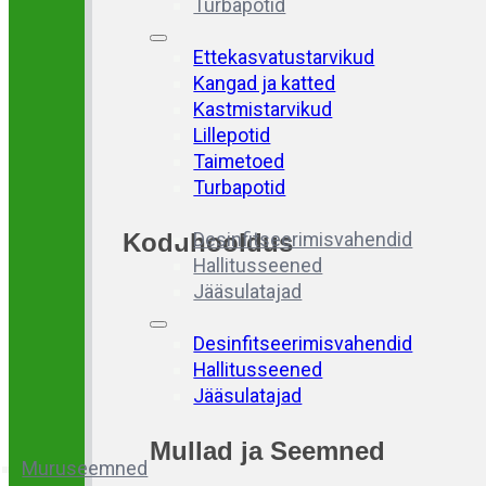
Turbapotid
Ettekasvatustarvikud
Kangad ja katted
Kastmistarvikud
Lillepotid
Taimetoed
Turbapotid
Koduhooldus
Desinfitseerimisvahendid
Hallitusseened
Jääsulatajad
Desinfitseerimisvahendid
Hallitusseened
Jääsulatajad
Mullad
ja
Seemned
Muruseemned