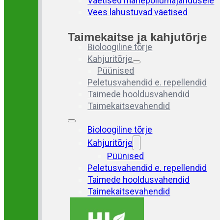
Väetised mahepõllumajandusele
Vees lahustuvad väetised
Taimekaitse ja kahjutõrje
Bioloogiline tõrje
Kahjuritõrje
Püünised
Peletusvahendid e. repellendid
Taimede hooldusvahendid
Taimekaitsevahendid
Bioloogiline tõrje
Kahjuritõrje
Püünised
Peletusvahendid e. repellendid
Taimede hooldusvahendid
Taimekaitsevahendid