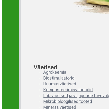
Väetised
Agrokeemia
Biostimulaatorid
Huumusväetised
Komposteerimisvahendid
Lubiväetised ja viljapuude tüveva
Mikrobioloogilised tooted
Mineraalväetised