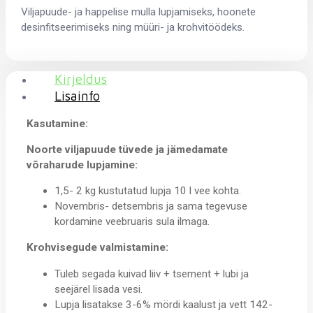
Viljapuude- ja happelise mulla lupjamiseks, hoonete
desinfitseerimiseks ning müüri- ja krohvitöödeks.
Kirjeldus
Lisainfo
Kasutamine:
Noorte viljapuude tüvede ja jämedamate
võraharude lupjamine:
1,5- 2 kg kustutatud lupja 10 l vee kohta.
Novembris- detsembris ja sama tegevuse
kordamine veebruaris sula ilmaga.
Krohvisegude valmistamine:
Tuleb segada kuivad liiv + tsement + lubi ja
seejärel lisada vesi.
Lupja lisatakse 3-6% mördi kaalust ja vett 142-