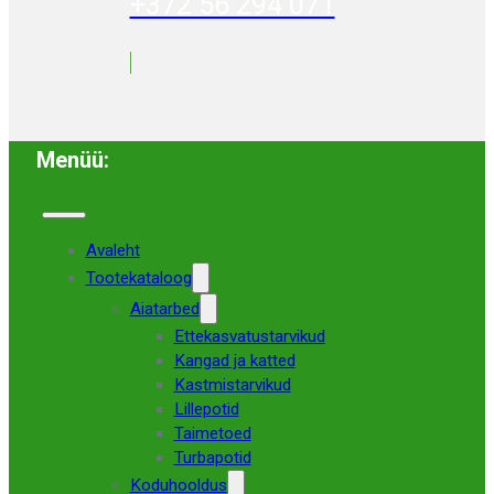
+372 56 294 071
Menüü:
Avaleht
Tootekataloog
Aiatarbed
Ettekasvatustarvikud
Kangad ja katted
Kastmistarvikud
Lillepotid
Taimetoed
Turbapotid
Koduhooldus