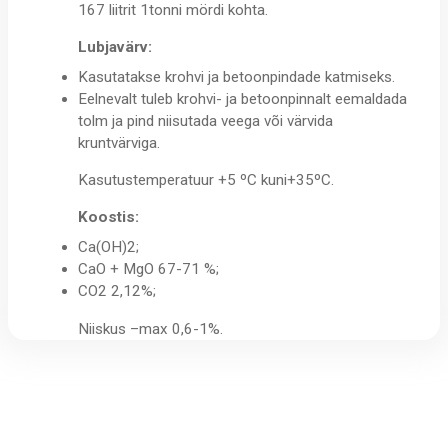
167 liitrit 1tonni mördi kohta.
Lubjavärv:
Kasutatakse krohvi ja betoonpindade katmiseks.
Eelnevalt tuleb krohvi- ja betoonpinnalt eemaldada
tolm ja pind niisutada veega või värvida
kruntvärviga.
Kasutustemperatuur +5 ºC kuni+35ºC.
Koostis:
Ca(OH)2;
CaO + MgO 67-71 %;
CO2 2,12%;
Niiskus –max 0,6-1%.