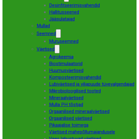
Desinfitseerimisvahendid
Hallitusseened
Jääsulatajad
Mullad
Seemned
Muruseemned
Väetised
Agrokeemia
Biostimulaatorid
Huumusväetised
Komposteerimisvahendid
Lubiväetised ja viljapuude tüvevalgendajad
Mikrobioloogilised tooted
Mineraalväetised
Mulla PH tõstjad
Orgaanilised mineraalväetised
Orgaanilised väetised
Pikaajalise toimega
Väetised mahepõllumajandusele
Vees lahustuvad väetised