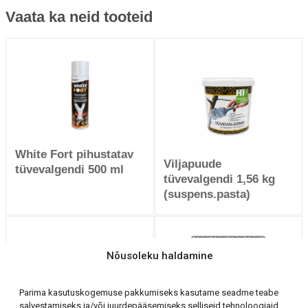
Vaata ka neid tooteid
White Fort pihustatav
Viljapuude
tüvevalgendi 500 ml
tüvevalgendi 1,56 kg
(suspens.pasta)
Nõusoleku haldamine
Parima kasutuskogemuse pakkumiseks kasutame seadme teabe
salvestamiseks ja/või juurdepääsemiseks selliseid tehnoloogiaid