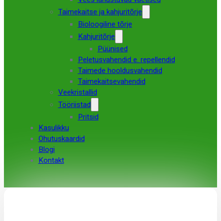
Taimekaitse ja kahjuritõrje
Bioloogiline tõrje
Kahjuritõrje
Püünised
Peletusvahendid e. repellendid
Taimede hooldusvahendid
Taimekaitsevahendid
Veekristallid
Tööriistad
Pritsid
Kasulikku
Ohutuskaardid
Blogi
Kontakt