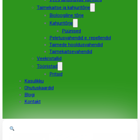
Taimekaitse ja kahjuritõrje
Bioloogiline tõrje
Kahjuritõrje
Püünised
Peletusvahendid e. repellendid
Taimede hooldusvahendid
Taimekaitsevahendid
Veekristallid
Tööriistad
Pritsid
Kasulikku
Ohutuskaardid
Blogi
Kontakt