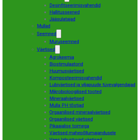
Desinfitseerimisvahendid
Hallitusseened
Jääsulatajad
Mullad
Seemned
Muruseemned
Väetised
Agrokeemia
Biostimulaatorid
Huumusväetised
Komposteerimisvahendid
Lubiväetised ja viljapuude tüvevalgendajad
Mikrobioloogilised tooted
Mineraalväetised
Mulla PH tõstjad
Orgaanilised mineraalväetised
Orgaanilised väetised
Pikaajalise toimega
Väetised mahepõllumajandusele
Vees lahustuvad väetised