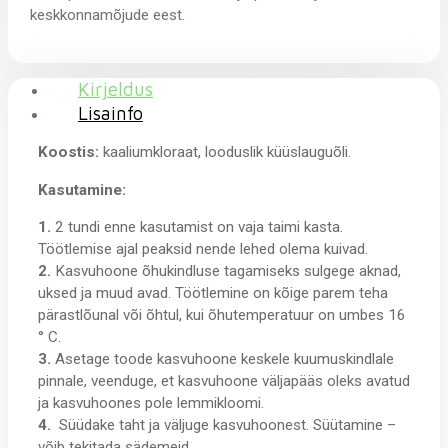
keskkonnamõjude eest.
Kirjeldus
Lisainfo
Koostis:
kaaliumkloraat, looduslik küüslauguõli.
Kasutamine:
1.
2 tundi enne kasutamist on vaja taimi kasta.
Töötlemise ajal peaksid nende lehed olema kuivad.
2.
Kasvuhoone õhukindluse tagamiseks sulgege aknad,
uksed ja muud avad. Töötlemine on kõige parem teha
pärastlõunal või õhtul, kui õhutemperatuur on umbes 16
° C.
3.
Asetage toode kasvuhoone keskele kuumuskindlale
pinnale, veenduge, et kasvuhoone väljapääs oleks avatud
ja kasvuhoones pole lemmikloomi.
4.
Süüdake taht ja väljuge kasvuhoonest. Süütamine –
võib tekitada sädemeid.