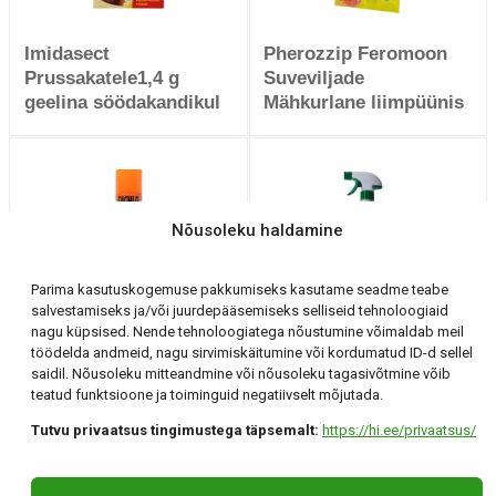
Imidasect
Pherozzip Feromoon
Prussakatele1,4 g
Suveviljade
geelina söödakandikul
Mähkurlane liimpüünis
Nõusoleku haldamine
Parima kasutuskogemuse pakkumiseks kasutame seadme teabe
salvestamiseks ja/või juurdepääsemiseks selliseid tehnoloogiaid
Diclofoss Universaalne
Agroclean Roheline
nagu küpsised. Nende tehnoloogiatega nõustumine võimaldab meil
ruumides 250 ml
seep koduaeda
töödelda andmeid, nagu sirvimiskäitumine või kordumatud ID-d sellel
konsentraat 500 ml
saidil. Nõusoleku mitteandmine või nõusoleku tagasivõtmine võib
teatud funktsioone ja toiminguid negatiivselt mõjutada.
Tutvu privaatsus tingimustega täpsemalt:
https://hi.ee/privaatsus/
Holding Invest OÜ
Tartu, Klaasi 12 +372 56 294 071 hi@hi.ee