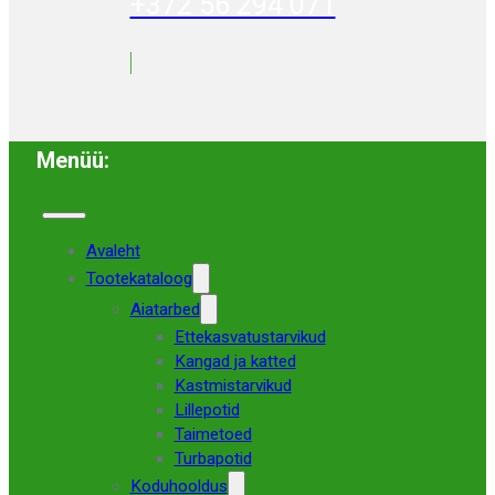
+372 56 294 071
Menüü:
Avaleht
Tootekataloog
Aiatarbed
Ettekasvatustarvikud
Kangad ja katted
Kastmistarvikud
Lillepotid
Taimetoed
Turbapotid
Koduhooldus