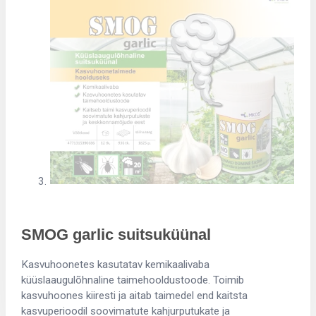
SMOG garlic suitsuküünal
Kasvuhoonetes kasutatav kemikaalivaba
küüslaaugulõhnaline taimehooldustoode. Toimib
kasvuhoones kiiresti ja aitab taimedel end kaitsta
kasvuperioodil soovimatute kahjurputukate ja