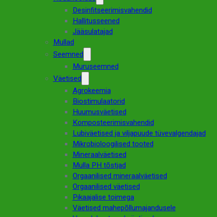
Desinfitseerimisvahendid
Hallitusseened
Jääsulatajad
Mullad
Seemned
Muruseemned
Väetised
Agrokeemia
Biostimulaatorid
Huumusväetised
Komposteerimisvahendid
Lubiväetised ja viljapuude tüvevalgendajad
Mikrobioloogilised tooted
Mineraalväetised
Mulla PH tõstjad
Orgaanilised mineraalväetised
Orgaanilised väetised
Pikaajalise toimega
Väetised mahepõllumajandusele