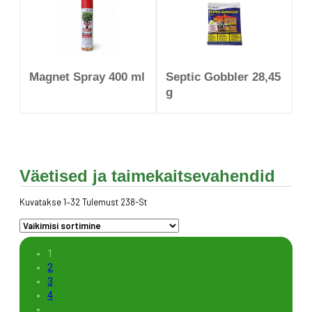
Magnet Spray 400 ml
Septic Gobbler 28,45
g
Väetised ja taimekaitsevahendid
Kuvatakse 1–32 Tulemust 238-St
1
2
3
4
…