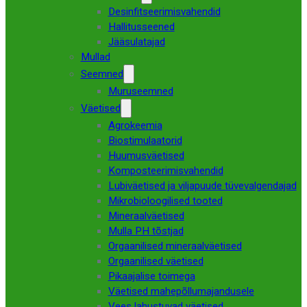
Desinfitseerimisvahendid
Hallitusseened
Jääsulatajad
Mullad
Seemned
Muruseemned
Väetised
Agrokeemia
Biostimulaatorid
Huumusväetised
Komposteerimisvahendid
Lubiväetised ja viljapuude tüvevalgendajad
Mikrobioloogilised tooted
Mineraalväetised
Mulla PH tõstjad
Orgaanilised mineraalväetised
Orgaanilised väetised
Pikaajalise toimega
Väetised mahepõllumajandusele
Vees lahustuvad väetised