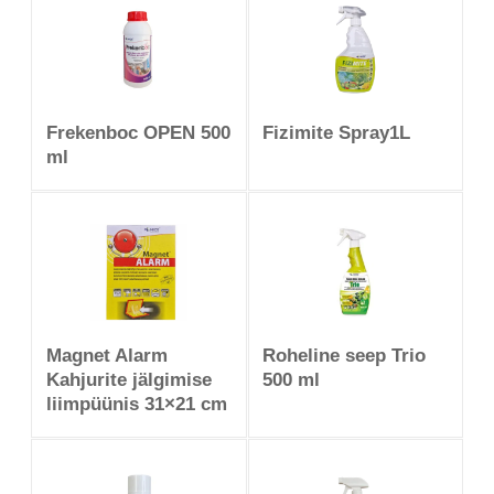
Frekenboc OPEN 500
Fizimite Spray1L
ml
Magnet Alarm
Roheline seep Trio
Kahjurite jälgimise
500 ml
liimpüünis 31×21 cm