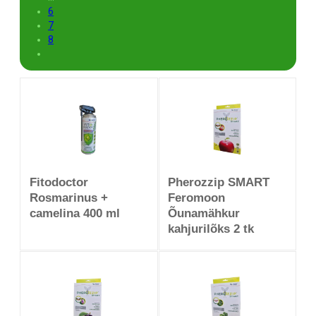
6
7
8
Fitodoctor
Pherozzip SMART
Rosmarinus +
Feromoon
camelina 400 ml
Õunamähkur
kahjurilõks 2 tk