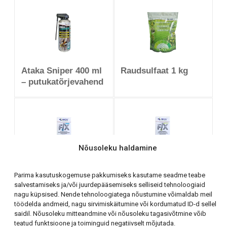
Ataka Sniper 400 ml
Raudsulfaat 1 kg
– putukatõrjevahend
Nõusoleku haldamine
Fix Aiapihusti
Fix pH Väärtuste
Parima kasutuskogemuse pakkumiseks kasutame seadme teabe
pesuvahend 100 ml
stabilisaator 100 ml
salvestamiseks ja/või juurdepääsemiseks selliseid tehnoloogiaid
nagu küpsised. Nende tehnoloogiatega nõustumine võimaldab meil
töödelda andmeid, nagu sirvimiskäitumine või kordumatud ID-d sellel
saidil. Nõusoleku mitteandmine või nõusoleku tagasivõtmine võib
teatud funktsioone ja toiminguid negatiivselt mõjutada.