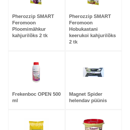
Pherozzip SMART
Pherozzip SMART
Feromoon
Feromoon
Ploomimähkur
Hobukastani
kahjurilõks 2 tk
keerukoi kahjurilõks
2 tk
Frekenboc OPEN 500
Magnet Spider
ml
helendav püünis