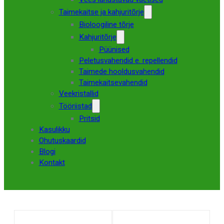
Taimekaitse ja kahjuritõrje
Bioloogiline tõrje
Kahjuritõrje
Püünised
Peletusvahendid e. repellendid
Taimede hooldusvahendid
Taimekaitsevahendid
Veekristallid
Tööriistad
Pritsid
Kasulikku
Ohutuskaardid
Blogi
Kontakt