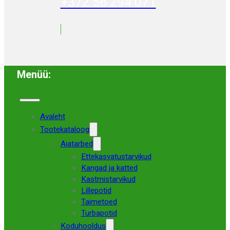
+372 56 294 071
Menüü:
Avaleht
Tootekataloog
Aiatarbed
Ettekasvatustarvikud
Kangad ja katted
Kastmistarvikud
Lillepotid
Taimetoed
Turbapotid
Koduhooldus