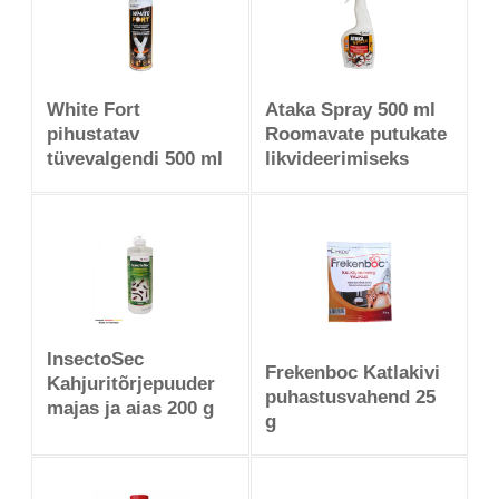
White Fort
Ataka Spray 500 ml
pihustatav
Roomavate putukate
tüvevalgendi 500 ml
likvideerimiseks
InsectoSec
Frekenboc Katlakivi
Kahjuritõrjepuuder
puhastusvahend 25
majas ja aias 200 g
g