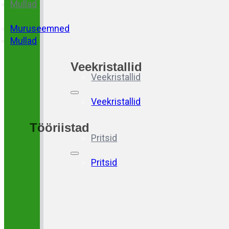
Mullad
Muruseemned
Mullad
Veekristallid
Veekristallid
Veekristallid
Tööriistad
Pritsid
Pritsid