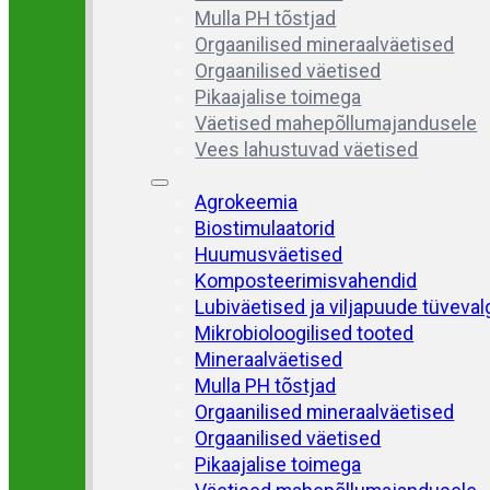
Mulla PH tõstjad
Orgaanilised mineraalväetised
Orgaanilised väetised
Pikaajalise toimega
Väetised mahepõllumajandusele
Vees lahustuvad väetised
Agrokeemia
Biostimulaatorid
Huumusväetised
Komposteerimisvahendid
Lubiväetised ja viljapuude tüveva
Mikrobioloogilised tooted
Mineraalväetised
Mulla PH tõstjad
Orgaanilised mineraalväetised
Orgaanilised väetised
Pikaajalise toimega