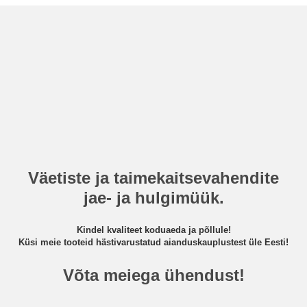
Väetiste ja taimekaitsevahendite
jae- ja hulgimüük.
Kindel kvaliteet koduaeda ja põllule!
Küsi meie tooteid hästivarustatud aianduskauplustest üle Eesti!
Võta meiega ühendust!