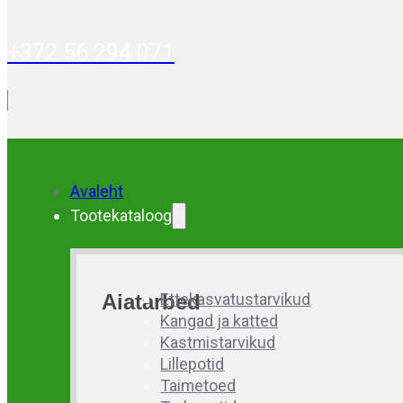
+372 56 294 071
Avaleht
Tootekataloog
Aiatarbed
Ettekasvatustarvikud
Kangad ja katted
Kastmistarvikud
Lillepotid
Taimetoed