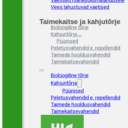
Väetised mahepõllumajandusele
Vees lahustuvad väetised
Taimekaitse ja kahjutõrje
Bioloogiline tõrje
Kahjuritõrje
Püünised
Peletusvahendid e. repellendid
Taimede hooldusvahendid
Taimekaitsevahendid
Bioloogiline tõrje
Kahjuritõrje
Püünised
Peletusvahendid e. repellendid
Taimede hooldusvahendid
Taimekaitsevahendid