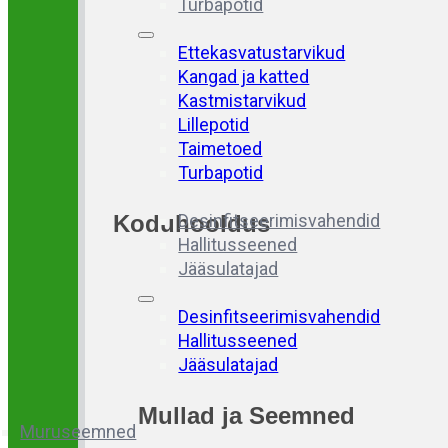
Turbapotid
Ettekasvatustarvikud
Kangad ja katted
Kastmistarvikud
Lillepotid
Taimetoed
Turbapotid
Koduhooldus
Desinfitseerimisvahendid
Hallitusseened
Jääsulatajad
Desinfitseerimisvahendid
Hallitusseened
Jääsulatajad
Mullad
ja
Seemned
Muruseemned