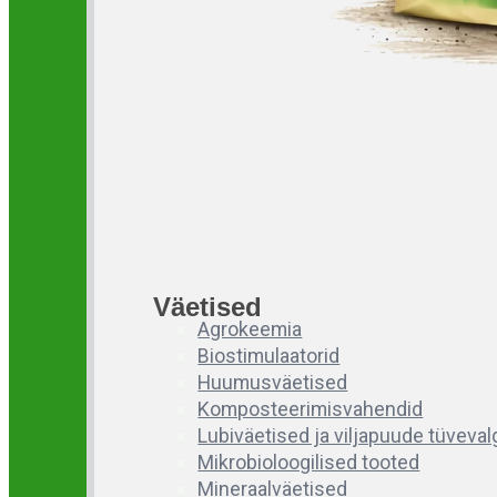
Väetised
Agrokeemia
Biostimulaatorid
Huumusväetised
Komposteerimisvahendid
Lubiväetised ja viljapuude tüveva
Mikrobioloogilised tooted
Mineraalväetised