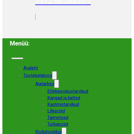
+372 56 294 071
Menüü:
Avaleht
Tootekataloog
Aiatarbed
Ettekasvatustarvikud
Kangad ja katted
Kastmistarvikud
Lillepotid
Taimetoed
Turbapotid
Koduhooldus