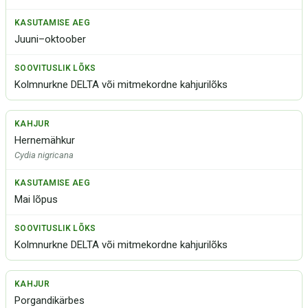
Juuni–oktoober
Kolmnurkne DELTA või mitmekordne kahjurilõks
Hernemähkur
Cydia nigricana
Mai lõpus
Kolmnurkne DELTA või mitmekordne kahjurilõks
Porgandikärbes