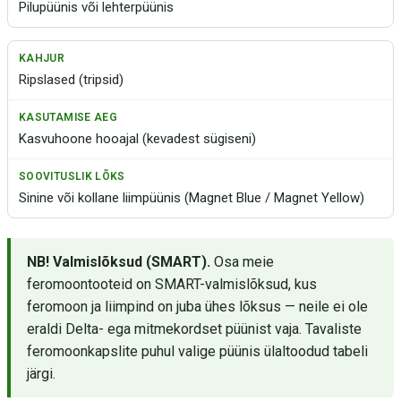
Pilupüünis või lehterpüünis
Ripslased (tripsid)
Kasvuhoone hooajal (kevadest sügiseni)
Sinine või kollane liimpüünis (Magnet Blue / Magnet Yellow)
NB! Valmislõksud (SMART).
Osa meie
feromoontooteid on SMART-valmislõksud, kus
feromoon ja liimpind on juba ühes lõksus — neile ei ole
eraldi Delta- ega mitmekordset püünist vaja. Tavaliste
feromoonkapslite puhul valige püünis ülaltoodud tabeli
järgi.