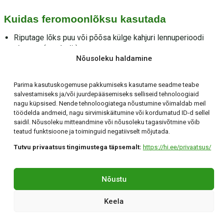
Kuidas feromoonlõksu kasutada
Riputage lõks puu või põõsa külge kahjuri lennuperioodi
alguses (vt tabelit).
Nõusoleku haldamine
Kontrollige lõksu regulaarselt ning vahetage
feromoonkapsel või lõks tootja juhise järgi.
Parima kasutuskogemuse pakkumiseks kasutame seadme teabe
Üks lõks katab tavaliselt ühe väiksema puu; suurematele
salvestamiseks ja/või juurdepääsemiseks selliseid tehnoloogiaid
soovitame mitut lõksu.
nagu küpsised. Nende tehnoloogiatega nõustumine võimaldab meil
töödelda andmeid, nagu sirvimiskäitumine või kordumatud ID-d sellel
saidil. Nõusoleku mitteandmine või nõusoleku tagasivõtmine võib
Vaata feromoontooteid →
teatud funktsioone ja toiminguid negatiivselt mõjutada.
Tutvu privaatsus tingimustega täpsemalt:
https://hi.ee/privaatsus/
Holding Invest OÜ
Tartu, Klaasi 12 +372 56 294 071 hi@hi.ee
Nõustu
©Holding Invest 2026
By confirmo
Keela
Privaatsuspoliitika
|
Küpsisepoliitika