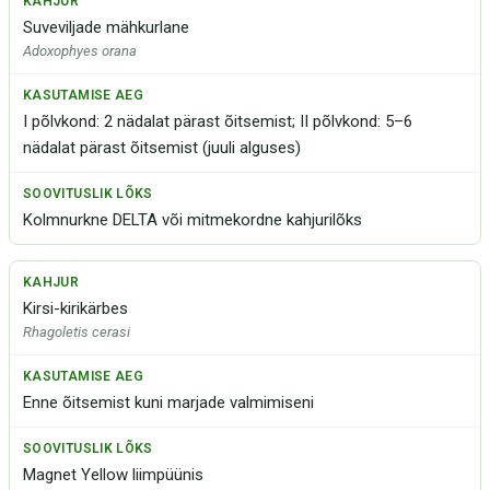
Suveviljade mähkurlane
Adoxophyes orana
I põlvkond: 2 nädalat pärast õitsemist; II põlvkond: 5–6
nädalat pärast õitsemist (juuli alguses)
Kolmnurkne DELTA või mitmekordne kahjurilõks
Kirsi-kirikärbes
Rhagoletis cerasi
Enne õitsemist kuni marjade valmimiseni
Magnet Yellow liimpüünis