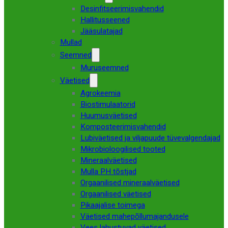
Desinfitseerimisvahendid
Hallitusseened
Jääsulatajad
Mullad
Seemned
Muruseemned
Väetised
Agrokeemia
Biostimulaatorid
Huumusväetised
Komposteerimisvahendid
Lubiväetised ja viljapuude tüvevalgendajad
Mikrobioloogilised tooted
Mineraalväetised
Mulla PH tõstjad
Orgaanilised mineraalväetised
Orgaanilised väetised
Pikaajalise toimega
Väetised mahepõllumajandusele
Vees lahustuvad väetised