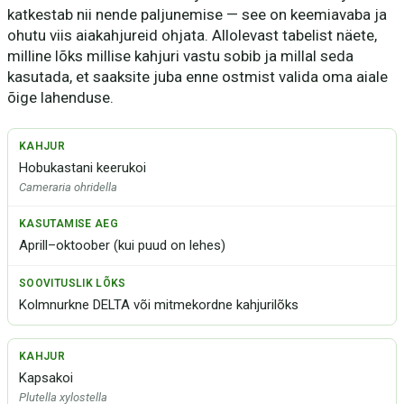
katkestab nii nende paljunemise — see on keemiavaba ja
ohutu viis aiakahjureid ohjata. Allolevast tabelist näete,
milline lõks millise kahjuri vastu sobib ja millal seda
kasutada, et saaksite juba enne ostmist valida oma aiale
õige lahenduse.
Hobukastani keerukoi
Cameraria ohridella
Aprill–oktoober (kui puud on lehes)
Kolmnurkne DELTA või mitmekordne kahjurilõks
Kapsakoi
Plutella xylostella