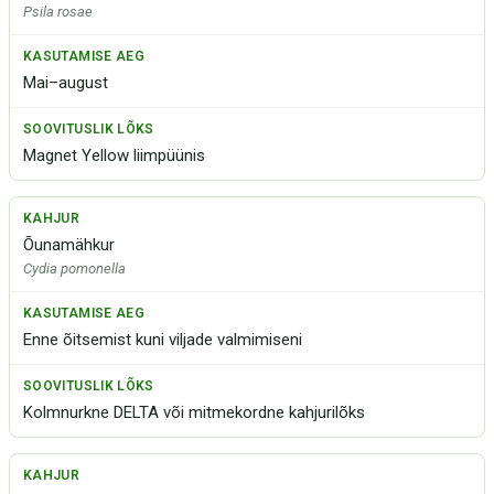
Psila rosae
Mai–august
Magnet Yellow liimpüünis
Õunamähkur
Cydia pomonella
Enne õitsemist kuni viljade valmimiseni
Kolmnurkne DELTA või mitmekordne kahjurilõks