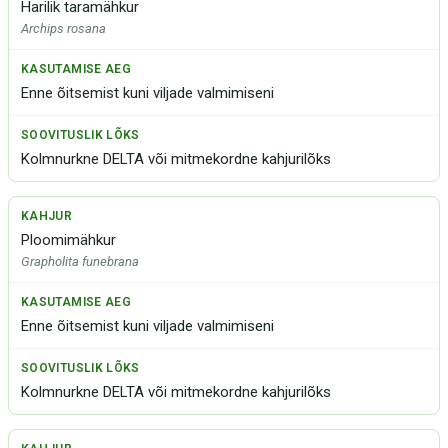
Harilik taramähkur
Archips rosana
Enne õitsemist kuni viljade valmimiseni
Kolmnurkne DELTA või mitmekordne kahjurilõks
Ploomimähkur
Grapholita funebrana
Enne õitsemist kuni viljade valmimiseni
Kolmnurkne DELTA või mitmekordne kahjurilõks