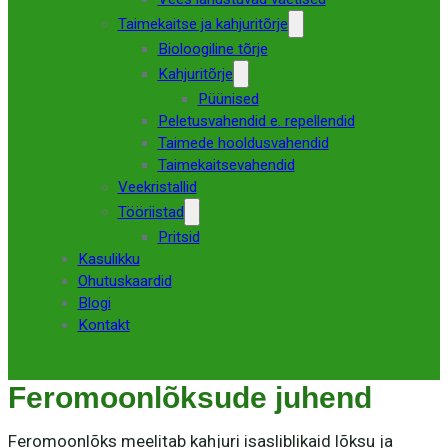
Taimekaitse ja kahjuritõrje
Bioloogiline tõrje
Kahjuritõrje
Püünised
Peletusvahendid e. repellendid
Taimede hooldusvahendid
Taimekaitsevahendid
Veekristallid
Tööriistad
Pritsid
Kasulikku
Ohutuskaardid
Blogi
Kontakt
Feromoonlõksude juhend
Feromoonlõks meelitab kahjuri isasliblikaid lõksu ja