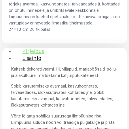
tõrjeks avamaal, kasvuhoonetes, talveaedades jt. kohtades
on ohutu inimesele ja ümbritsevale keskkonnale.
Liimpüünis on kaetud spetsiaalse mittekuivava liimiga ja on
vastupidav erinevatele ilmastiku tingimustele.
24×10 cm 20 tk pakis
Kirjeldus
Lisainfo
Kaitseb dekoratiivtaimi, lilli, viljapuid, marjapõõsaid, põllu-
ja aiakultuure, maitsetaimi kahjurputukate eest.
Sobib kasutamiseks avamaal, kasvuhoonetes,
talveaedades, üldkasutavates kohtades jne. Sobib
kasutamiseks avamaal, kasvuhoonetes, talveaedades,
üldkasutavates kohtades jne.
Võite lõigata sobiliku suurusega liimpüünise riba.
Liimpüünis siduda nööri või traadiga pulgakülge ja pista
see maasse taimede lähedusse. Liimpüünise kaugus