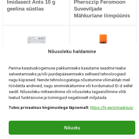
Imidasect Ants 10 g
Pherozzip Feromoon
geelina süstlas
Suveviljade
Mähkurlane liimpüünis
Nõusoleku haldamine
Parima kasutuskogemuse pakkumiseks kasutame seadme teabe
salvestamiseks ja/või juurdepääsemiseks selliseid tehnoloogiaid
Pherozzip Feromoon
Dichlofoss ronivate
nagu küpsised. Nende tehnoloogiatega nõustumine võimaldab meil
Hobukastani keerukoi
putukate tõrjeks
töödelda andmeid, nagu sirvimiskäitumine või kordumatud ID-d sellel
liimpüünis
ruumides 400 ml
saidil. Nõusoleku mitteandmine või nõusoleku tagasivõtmine võib
teatud funktsioone ja toiminguid negatiivselt mõjutada.
Tutvu privaatsus tingimustega täpsemalt:
https://hi.ee/privaatsus/
Holding Invest OÜ
Tartu, Klaasi 12 +372 56 294 071 hi@hi.ee
Nõustu
©Holding Invest 2026
By confirmo