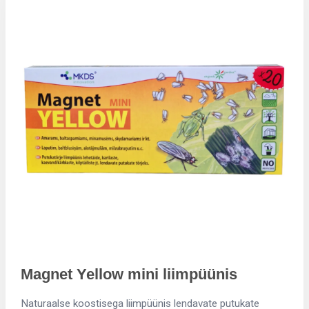
Magnet Yellow mini liimpüünis
Naturaalse koostisega liimpüünis lendavate putukate