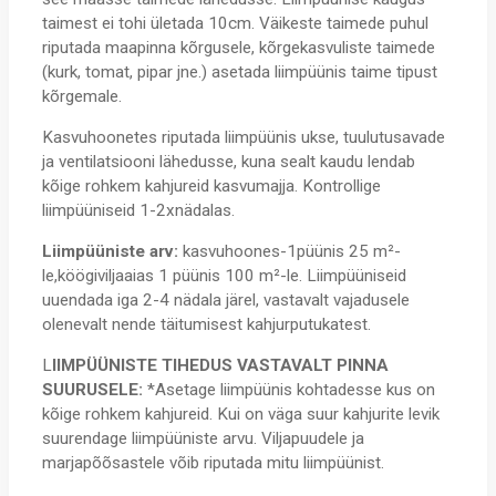
taimest ei tohi ületada 10cm. Väikeste taimede puhul
riputada maapinna kõrgusele, kõrgekasvuliste taimede
(kurk, tomat, pipar jne.) asetada liimpüünis taime tipust
kõrgemale.
Kasvuhoonetes riputada liimpüünis ukse, tuulutusavade
ja ventilatsiooni lähedusse, kuna sealt kaudu lendab
kõige rohkem kahjureid kasvumajja. Kontrollige
liimpüüniseid 1-2xnädalas.
Liimpüüniste arv:
kasvuhoones-1püünis 25 m²-
le,köögiviljaaias 1 püünis 100 m²-le. Liimpüüniseid
uuendada iga 2-4 nädala järel, vastavalt vajadusele
olenevalt nende täitumisest kahjurputukatest.
L
IIMPÜÜNISTE TIHEDUS VASTAVALT PINNA
SUURUSELE:
*Asetage liimpüünis kohtadesse kus on
kõige rohkem kahjureid. Kui on väga suur kahjurite levik
suurendage liimpüüniste arvu. Viljapuudele ja
marjapõõsastele võib riputada mitu liimpüünist.