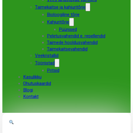
Taimekaitse ja kahjuritõrje
Bioloogiline tõrje
Kahjuritõrje
Püünised
Peletusvahendid e. repellendid
Taimede hooldusvahendid
Taimekaitsevahendid
Veekristallid
Tööriistad
Pritsid
Kasulikku
Ohutuskaardid
Blogi
Kontakt