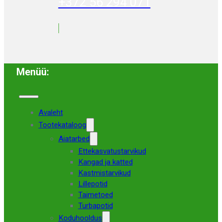
+372 56 294 071
Menüü:
Avaleht
Tootekataloog
Aiatarbed
Ettekasvatustarvikud
Kangad ja katted
Kastmistarvikud
Lillepotid
Taimetoed
Turbapotid
Koduhooldus