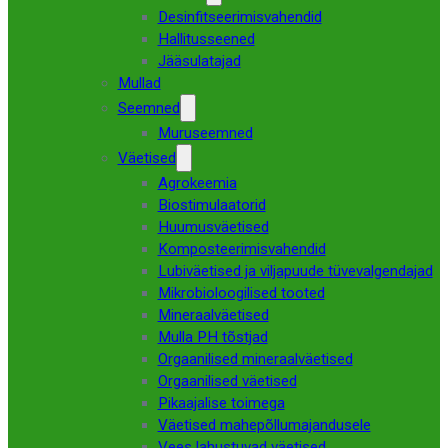
Desinfitseerimisvahendid
Hallitusseened
Jääsulatajad
Mullad
Seemned
Muruseemned
Väetised
Agrokeemia
Biostimulaatorid
Huumusväetised
Komposteerimisvahendid
Lubiväetised ja viljapuude tüvevalgendajad
Mikrobioloogilised tooted
Mineraalväetised
Mulla PH tõstjad
Orgaanilised mineraalväetised
Orgaanilised väetised
Pikaajalise toimega
Väetised mahepõllumajandusele
Vees lahustuvad väetised