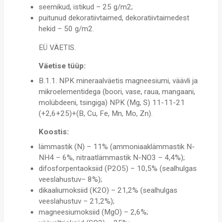
seemikud, istikud – 25 g/m2;
puitunud dekoratiivtaimed, dekoratiivtaimedest
hekid – 50 g/m2.
EÜ VÄETIS.
Väetise tüüp:
B.1.1. NPK mineraalväetis magneesiumi, väävli ja
mikroelementidega (boori, vase, raua, mangaani,
molübdeeni, tsingiga) NPK (Mg, S) 11-11-21
(+2,6+25)+(B, Cu, Fe, Mn, Mo, Zn).
Koostis:
lämmastik (N) – 11% (ammoniaaklämmastik N-
NH4 – 6%, nitraatlämmastik N-NO3 – 4,4%);
difosforpentaoksiid (P2O5) – 10,5% (sealhulgas
veeslahustuv– 8%);
dikaaliumoksiid (K2O) – 21,2% (sealhulgas
veeslahustuv – 21,2%);
magneesiumoksiid (MgO) – 2,6%;