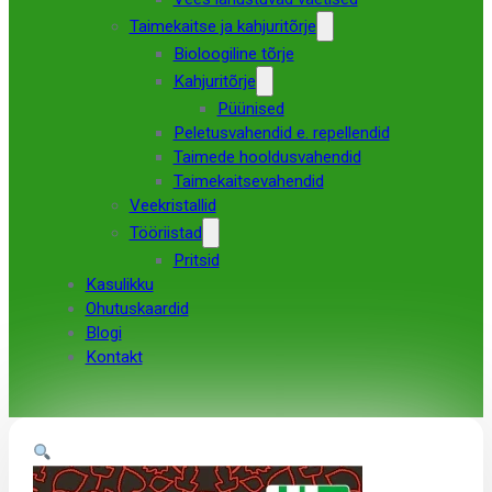
Taimekaitse ja kahjuritõrje
Bioloogiline tõrje
Kahjuritõrje
Püünised
Peletusvahendid e. repellendid
Taimede hooldusvahendid
Taimekaitsevahendid
Veekristallid
Tööriistad
Pritsid
Kasulikku
Ohutuskaardid
Blogi
Kontakt