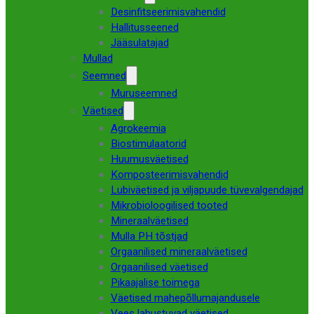
Desinfitseerimisvahendid
Hallitusseened
Jääsulatajad
Mullad
Seemned
Muruseemned
Väetised
Agrokeemia
Biostimulaatorid
Huumusväetised
Komposteerimisvahendid
Lubiväetised ja viljapuude tüvevalgendajad
Mikrobioloogilised tooted
Mineraalväetised
Mulla PH tõstjad
Orgaanilised mineraalväetised
Orgaanilised väetised
Pikaajalise toimega
Väetised mahepõllumajandusele
Vees lahustuvad väetised