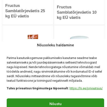
Fructus
Fructus
Samblatõrjeväetis 25
Samblatõrjeväetis 10
kg EÜ väetis
kg EÜ väetis
Nõusoleku haldamine
Parima kasutuskogemuse pakkumiseks kasutame seadme teabe
salvestamiseks ja/või juurdepääsemiseks selliseid tehnoloogiaid
Fructus Sügisene
180 päeva pikaajalise
nagu küpsised. Nende tehnoloogiatega nõustumine võimaldab meil
okaspuude väetis 1kg
toimega väetis 500 g
töödelda andmeid, nagu sirvimiskäitumine või kordumatud ID-d sellel
EÜ väetis
saidil. Nõusoleku mitteandmine või nõusoleku tagasivõtmine võib
teatud funktsioone ja toiminguid negatiivselt mõjutada.
Tutvu privaatsus tingimustega täpsemalt:
https://hi.ee/privaatsus/
Holding Invest OÜ
Tartu, Klaasi 12 +372 56 294 071 hi@hi.ee
Nõustu