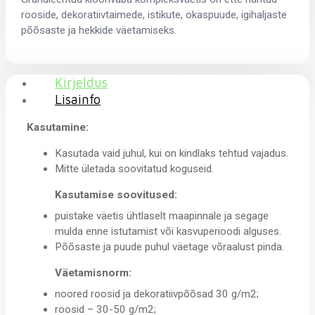
rooside, dekoratiivtaimede, istikute, okaspuude, igihaljaste
põõsaste ja hekkide väetamiseks.
Kirjeldus
Lisainfo
Kasutamine:
Kasutada vaid juhul, kui on kindlaks tehtud vajadus.
Mitte ületada soovitatud koguseid.
Kasutamise soovitused:
puistake väetis ühtlaselt maapinnale ja segage
mulda enne istutamist või kasvuperioodi alguses.
Põõsaste ja puude puhul väetage võraalust pinda.
Väetamisnorm:
noored roosid ja dekoratiivpõõsad 30 g/m2;
roosid – 30-50 g/m2;