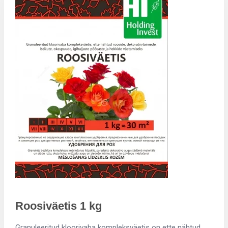
Roosiväetis 1 kg
Granuleeritud kloorivaba kompleksväetis on ette nähtud