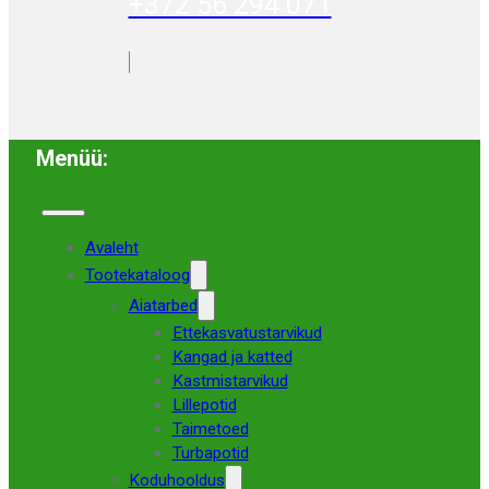
+372 56 294 071
Menüü:
Avaleht
Tootekataloog
Aiatarbed
Ettekasvatustarvikud
Kangad ja katted
Kastmistarvikud
Lillepotid
Taimetoed
Turbapotid
Koduhooldus