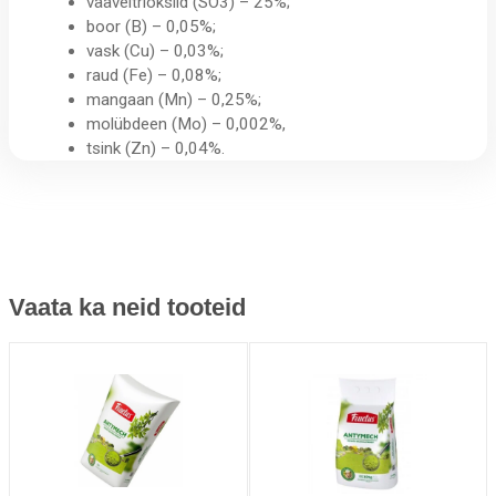
vääveltrioksiid (SO3) – 25%;
boor (B) – 0,05%;
vask (Cu) – 0,03%;
raud (Fe) – 0,08%;
mangaan (Mn) – 0,25%;
molübdeen (Mo) – 0,002%,
tsink (Zn) – 0,04%.
Vaata ka neid tooteid