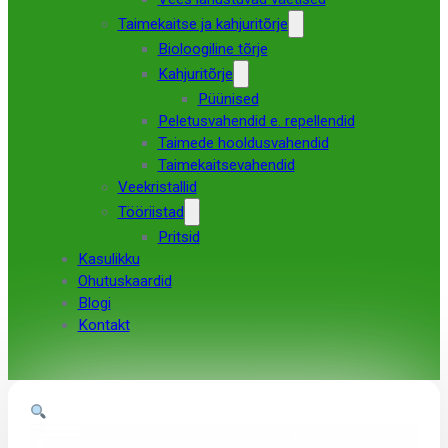
Taimekaitse ja kahjuritõrje
Bioloogiline tõrje
Kahjuritõrje
Püünised
Peletusvahendid e. repellendid
Taimede hooldusvahendid
Taimekaitsevahendid
Veekristallid
Tööriistad
Pritsid
Kasulikku
Ohutuskaardid
Blogi
Kontakt