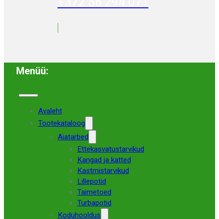
+372 56 294 071
Menüü:
Avaleht
Tootekataloog
Aiatarbed
Ettekasvatustarvikud
Kangad ja katted
Kastmistarvikud
Lillepotid
Taimetoed
Turbapotid
Koduhooldus