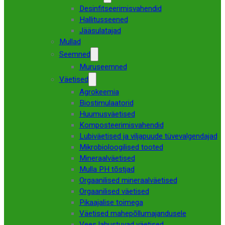
Desinfitseerimisvahendid
Hallitusseened
Jääsulatajad
Mullad
Seemned
Muruseemned
Väetised
Agrokeemia
Biostimulaatorid
Huumusväetised
Komposteerimisvahendid
Lubiväetised ja viljapuude tüvevalgendajad
Mikrobioloogilised tooted
Mineraalväetised
Mulla PH tõstjad
Orgaanilised mineraalväetised
Orgaanilised väetised
Pikaajalise toimega
Väetised mahepõllumajandusele
Vees lahustuvad väetised