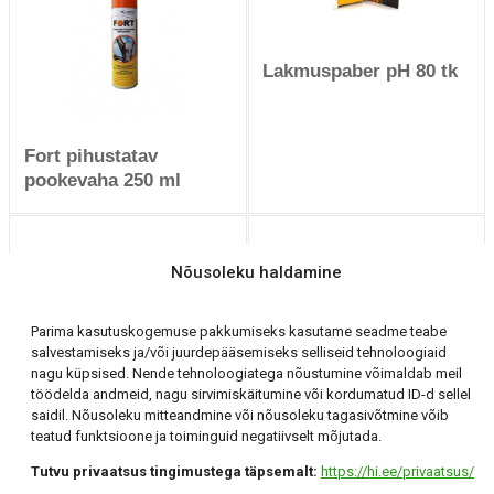
Lakmuspaber pH 80 tk
Fort pihustatav
pookevaha 250 ml
Nõusoleku haldamine
Parima kasutuskogemuse pakkumiseks kasutame seadme teabe
Kastekann 2.5 L
salvestamiseks ja/või juurdepääsemiseks selliseid tehnoloogiaid
Burgundia punane
nagu küpsised. Nende tehnoloogiatega nõustumine võimaldab meil
Kastekann 10 L
töödelda andmeid, nagu sirvimiskäitumine või kordumatud ID-d sellel
Roheline
saidil. Nõusoleku mitteandmine või nõusoleku tagasivõtmine võib
teatud funktsioone ja toiminguid negatiivselt mõjutada.
Tutvu privaatsus tingimustega täpsemalt:
https://hi.ee/privaatsus/
Holding Invest OÜ