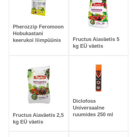
Pherozzip Feromoon
Hobukastani
Fructus Aiaväetis 5
keerukoi liimpüünis
kg EÜ väetis
Diclofoss
Universaalne
ruumides 250 ml
Fructus Aiaväetis 2,5
kg EÜ väetis