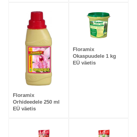
Floramix
Okaspuudele 1 kg
EÜ väetis
Floramix
Orhideedele 250 ml
EÜ väetis