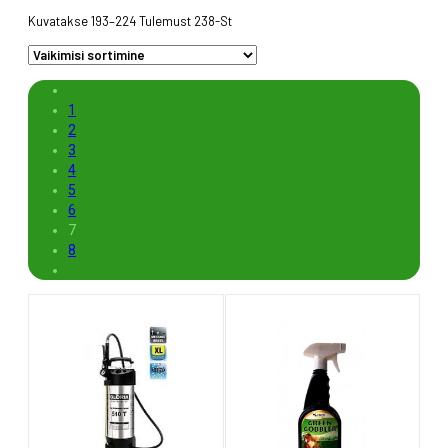
i
Kuvatakse 193–224 Tulemust 238-St
1
2
3
4
5
6
7
8