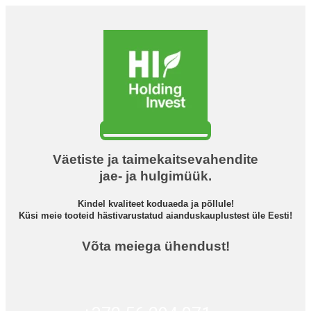
Väetiste ja taimekaitsevahendite
jae- ja hulgimüük.
Kindel kvaliteet koduaeda ja põllule!
Küsi meie tooteid hästivarustatud aianduskauplustest üle Eesti!
Võta meiega ühendust!