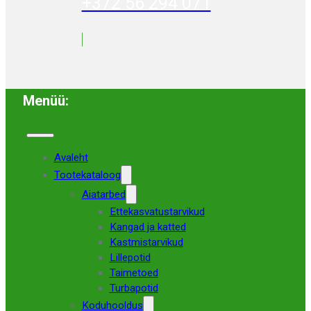
+372 56 294 071
Menüü:
Avaleht
Tootekataloog
Aiatarbed
Ettekasvatustarvikud
Kangad ja katted
Kastmistarvikud
Lillepotid
Taimetoed
Turbapotid
Koduhooldus