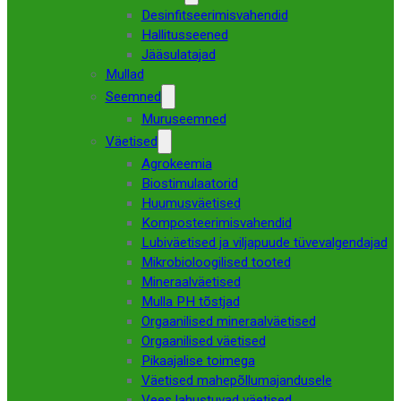
Desinfitseerimisvahendid
Hallitusseened
Jääsulatajad
Mullad
Seemned
Muruseemned
Väetised
Agrokeemia
Biostimulaatorid
Huumusväetised
Komposteerimisvahendid
Lubiväetised ja viljapuude tüvevalgendajad
Mikrobioloogilised tooted
Mineraalväetised
Mulla PH tõstjad
Orgaanilised mineraalväetised
Orgaanilised väetised
Pikaajalise toimega
Väetised mahepõllumajandusele
Vees lahustuvad väetised