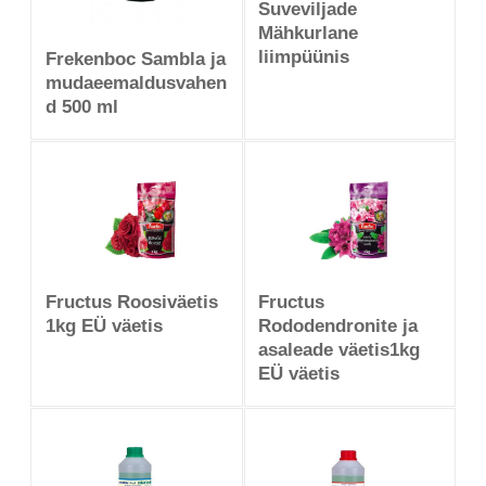
Suveviljade
Mähkurlane
liimpüünis
Frekenboc Sambla ja
mudaeemaldusvahen
d 500 ml
Fructus Roosiväetis
Fructus
1kg EÜ väetis
Rododendronite ja
asaleade väetis1kg
EÜ väetis