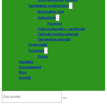
Taimekaitse ja kahjuritõrje
Bioloogiline tõrje
Kahjuritõrje
Püünised
Peletusvahendid e. repellendid
Taimede hooldusvahendid
Taimekaitsevahendid
Veekristallid
Tööriistad
Pritsid
Kasulikku
Ohutuskaardid
Blogi
Kontakt
O
t
s