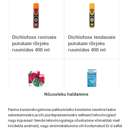
Dichlofoss ronivate
Dichlofoss lendavate
putukate tõrjeks
putukate tõrjeks
ruumides 400 ml
ruumides 400 ml
Nõusoleku haldamine
Vasksulfaat
Dr Green
Premium 100 g
Parima kasutuskogemuse pakkumiseks kasutame seadme teabe
Roosiväetis 2 kg EÜ
salvestamiseks ja/või juurdepääsemiseks selliseid tehnoloogiaid
väetis
nagu küpsised. Nende tehnoloogiatega nõustumine võimaldab meil
töödelda andmeid, nagu sirvimiskäitumine või kordumatud ID-d sellel