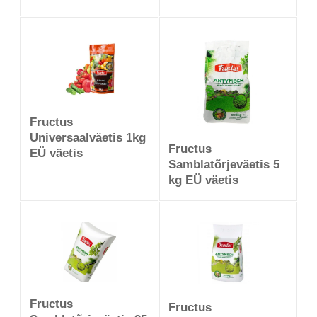
Fructus
Universaalväetis 1kg
Fructus
EÜ väetis
Samblatõrjeväetis 5
kg EÜ väetis
Fructus
Fructus