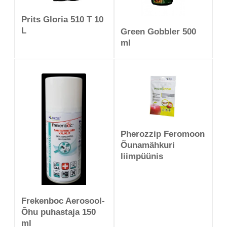
Prits Gloria 510 T 10
L
Green Gobbler 500
ml
Pherozzip Feromoon
Õunamähkuri
liimpüünis
Frekenboc Aerosool-
Õhu puhastaja 150
ml