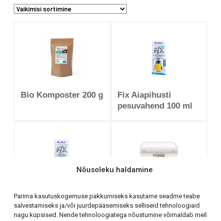
Bio Komposter 200 g
Fix Aiapihusti
pesuvahend 100 ml
Nõusoleku haldamine
Fix pH Väärtuste
Kalajahu pulber 2 kg
Parima kasutuskogemuse pakkumiseks kasutame seadme teabe
stabilisaator 100 ml
(Plastämber)
salvestamiseks ja/või juurdepääsemiseks selliseid tehnoloogiaid
nagu küpsised. Nende tehnoloogiatega nõustumine võimaldab meil