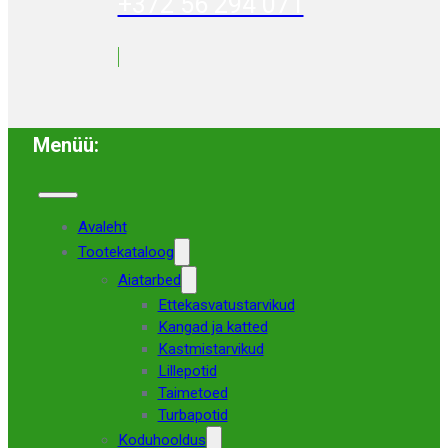
+372 56 294 071
Menüü:
Avaleht
Tootekataloog
Aiatarbed
Ettekasvatustarvikud
Kangad ja katted
Kastmistarvikud
Lillepotid
Taimetoed
Turbapotid
Koduhooldus