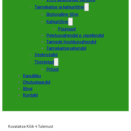
Taimekaitse ja kahjuritõrje
Bioloogiline tõrje
Kahjuritõrje
Püünised
Peletusvahendid e. repellendid
Taimede hooldusvahendid
Taimekaitsevahendid
Veekristallid
Tööriistad
Pritsid
Kasulikku
Ohutuskaardid
Blogi
Kontakt
Kuvatakse Kõik 4 Tulemust