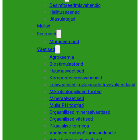
Desinfitseerimisvahendid
Hallitusseened
Jääsulatajad
Mullad
Seemned
Muruseemned
Väetised
Agrokeemia
Biostimulaatorid
Huumusväetised
Komposteerimisvahendid
Lubiväetised ja viljapuude tüvevalgendajad
Mikrobioloogilised tooted
Mineraalväetised
Mulla PH tõstjad
Orgaanilised mineraalväetised
Orgaanilised väetised
Pikaajalise toimega
Väetised mahepõllumajandusele
Vees lahustuvad väetised