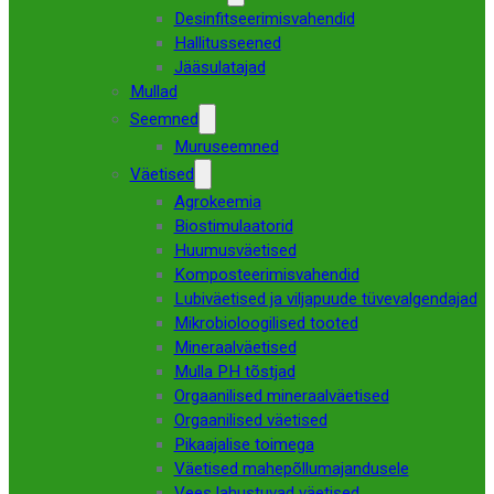
Desinfitseerimisvahendid
Hallitusseened
Jääsulatajad
Mullad
Seemned
Muruseemned
Väetised
Agrokeemia
Biostimulaatorid
Huumusväetised
Komposteerimisvahendid
Lubiväetised ja viljapuude tüvevalgendajad
Mikrobioloogilised tooted
Mineraalväetised
Mulla PH tõstjad
Orgaanilised mineraalväetised
Orgaanilised väetised
Pikaajalise toimega
Väetised mahepõllumajandusele
Vees lahustuvad väetised