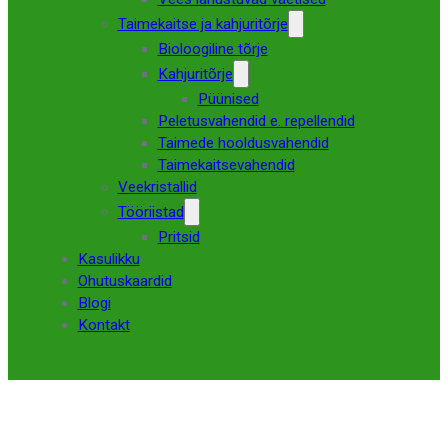
Taimekaitse ja kahjuritõrje
Bioloogiline tõrje
Kahjuritõrje
Püünised
Peletusvahendid e. repellendid
Taimede hooldusvahendid
Taimekaitsevahendid
Veekristallid
Tööriistad
Pritsid
Kasulikku
Ohutuskaardid
Blogi
Kontakt