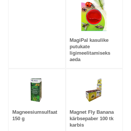
MagiPal kasulike
putukate
ligimeelitamiseks
aeda
Magneesiumsulfaat
Magnet Fly Banana
150 g
kärbsepaber 100 tk
karbis