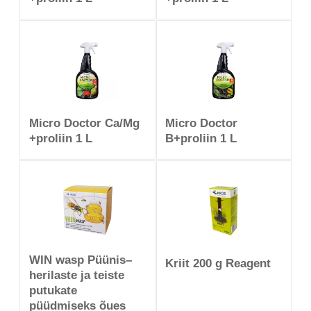
Micro Doctor Ca/Mg
Micro Doctor
+proliin 1 L
B+proliin 1 L
WIN wasp Püünis–
Kriit 200 g Reagent
herilaste ja teiste
putukate
püüdmiseks õues