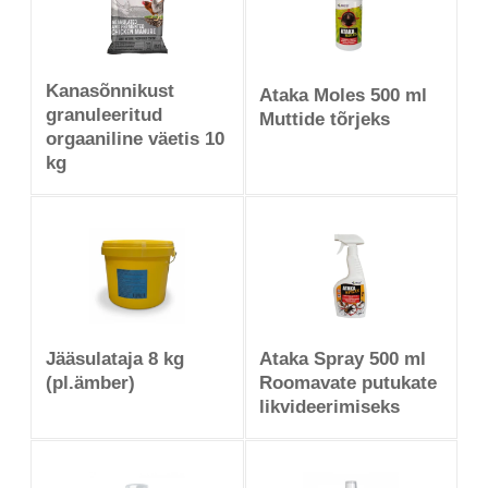
Kanasõnnikust
Ataka Moles 500 ml
granuleeritud
Muttide tõrjeks
orgaaniline väetis 10
kg
Jääsulataja 8 kg
Ataka Spray 500 ml
(pl.ämber)
Roomavate putukate
likvideerimiseks