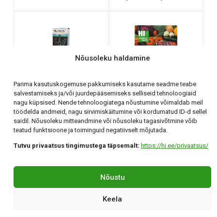
Nõusoleku haldamine
Water Energy 100 g
Parima kasutuskogemuse pakkumiseks kasutame seadme teabe
Täisväetis 5 kg
salvestamiseks ja/või juurdepääsemiseks selliseid tehnoloogiaid
nagu küpsised. Nende tehnoloogiatega nõustumine võimaldab meil
töödelda andmeid, nagu sirvimiskäitumine või kordumatud ID-d sellel
saidil. Nõusoleku mitteandmine või nõusoleku tagasivõtmine võib
teatud funktsioone ja toiminguid negatiivselt mõjutada.
Tutvu privaatsus tingimustega täpsemalt:
https://hi.ee/privaatsus/
Holding Invest OÜ
Tartu, Klaasi 12 +372 56 294 071 hi@hi.ee
Nõustu
©Holding Invest 2026
By confirmo
Keela
Privaatsuspoliitika
|
Küpsisepoliitika