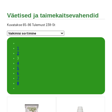
Väetised ja taimekaitsevahendid
Kuvatakse 65–96 Tulemust 238-St
1
2
3
4
5
6
7
8