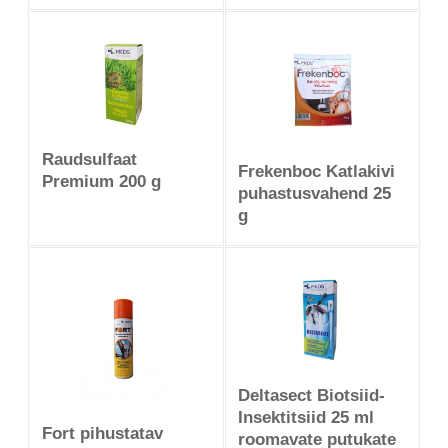
Raudsulfaat
Frekenboc Katlakivi
Premium 200 g
puhastusvahend 25
g
Deltasect Biotsiid-
Insektitsiid 25 ml
Fort pihustatav
roomavate putukate