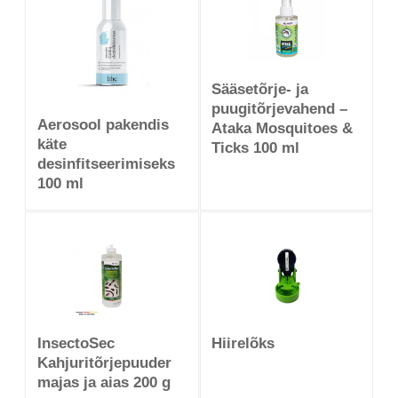
Sääsetõrje- ja
puugitõrjevahend –
Aerosool pakendis
Ataka Mosquitoes &
käte
Ticks 100 ml
desinfitseerimiseks
100 ml
InsectoSec
Hiirelõks
Kahjuritõrjepuuder
majas ja aias 200 g