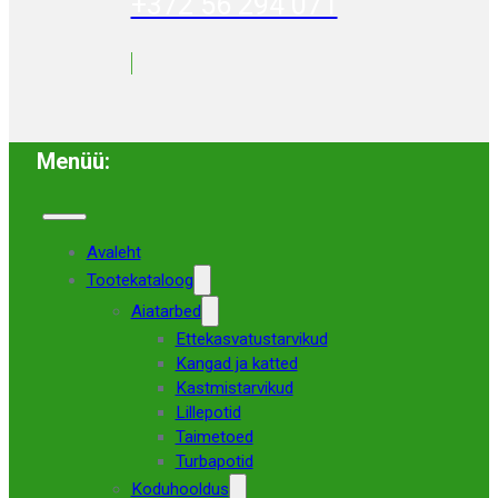
+372 56 294 071
Menüü:
Avaleht
Tootekataloog
Aiatarbed
Ettekasvatustarvikud
Kangad ja katted
Kastmistarvikud
Lillepotid
Taimetoed
Turbapotid
Koduhooldus