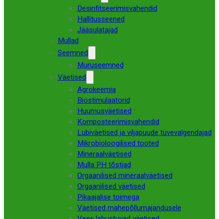
Desinfitseerimisvahendid
Hallitusseened
Jääsulatajad
Mullad
Seemned
Muruseemned
Väetised
Agrokeemia
Biostimulaatorid
Huumusväetised
Komposteerimisvahendid
Lubiväetised ja viljapuude tüvevalgendajad
Mikrobioloogilised tooted
Mineraalväetised
Mulla PH tõstjad
Orgaanilised mineraalväetised
Orgaanilised väetised
Pikaajalise toimega
Väetised mahepõllumajandusele
Vees lahustuvad väetised