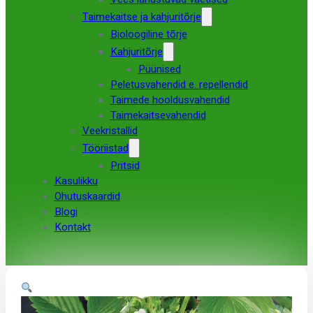
Taimekaitse ja kahjuritõrje
Bioloogiline tõrje
Kahjuritõrje
Püünised
Peletusvahendid e. repellendid
Taimede hooldusvahendid
Taimekaitsevahendid
Veekristallid
Tööriistad
Pritsid
Kasulikku
Ohutuskaardid
Blogi
Kontakt