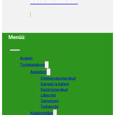
+372 56 294 071
Menüü:
Avaleht
Tootekataloog
Aiatarbed
Ettekasvatustarvikud
Kangad ja katted
Kastmistarvikud
Lillepotid
Taimetoed
Turbapotid
Koduhooldus