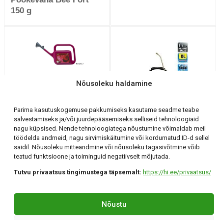
150 g
Kastekann 10 L
Nõusoleku haldamine
Burgundia punane
Parima kasutuskogemuse pakkumiseks kasutame seadme teabe
salvestamiseks ja/või juurdepääsemiseks selliseid tehnoloogiaid
nagu küpsised. Nende tehnoloogiatega nõustumine võimaldab meil
Prits Gloria 405 TKS 5
töödelda andmeid, nagu sirvimiskäitumine või kordumatud ID-d sellel
L
saidil. Nõusoleku mitteandmine või nõusoleku tagasivõtmine võib
teatud funktsioone ja toiminguid negatiivselt mõjutada.
Tutvu privaatsus tingimustega täpsemalt:
https://hi.ee/privaatsus/
Holding Invest OÜ
Tartu, Klaasi 12 +372 56 294 071 hi@hi.ee
Nõustu
©Holding Invest 2026