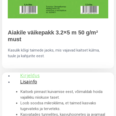
Aiakile väikepakk 3.2×5 m 50 g/m²
must
Kasulik kõigi taimede jaoks, mis vajavad kaitset külma,
tuule ja kahjurite eest.
Kirjeldus
Lisainfo
Kaitseb pinnast kuivamise eest, võimaldab hoida
vajalikku niiskuse taset.
Loob soodsa mikrokliima, et taimed kasvaks
tugevateks ja terveteks.
Kasvatades tunnelites, kasvuhoonetes ja avamaal