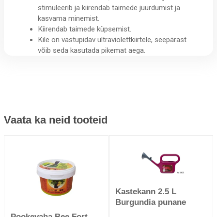
stimuleerib ja kiirendab taimede juurdumist ja
kasvama minemist.
Kiirendab taimede küpsemist.
Kile on vastupidav ultraviolettkiirtele, seepärast
võib seda kasutada pikemat aega.
Vaata ka neid tooteid
Kastekann 2.5 L
Burgundia punane
Pookevaha Bee Fort